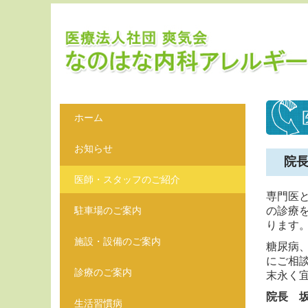
ホーム
お知らせ
院
医師・スタッフのご紹介
専門医
駐車場のご案内
の診療
ります
施設・設備のご案内
糖尿病
にご相
診療のご案内
末永く
院長 
生活習慣病