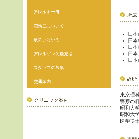
アレルギー科
所属
花粉症について
日本
咳のいろいろ
日本
日本
日本
アレルゲン免疫療法
日本
スタッフの募集
経歴
交通案内
東京理
クリニック案内
警察の
昭和大
昭和大
医学博