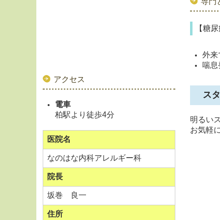
専門
【糖尿
外来
喘息
アクセス
ス
電車
柏駅より徒歩4分
明るい
お気軽
医院名
なのはな内科アレルギー科
院長
坂巻 良一
住所